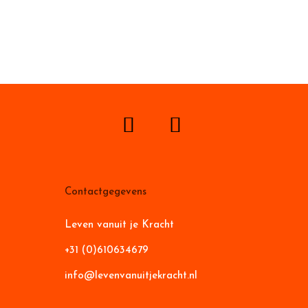
Contactgegevens
Leven vanuit je Kracht
+31 (0)610634679
info@levenvanuitjekracht.nl